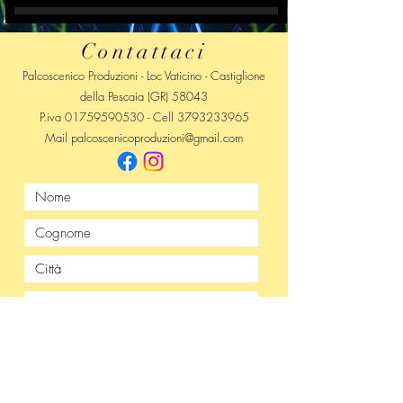
Contattaci
Palcoscenico Produzioni - Loc Vaticino - Castiglione
della Pescaia (GR) 58043
P.iva
01759590530
- Cell
3793233965
Mail
palcoscenicoproduzioni@gmail.com