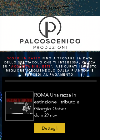
APRI MENÙ
SCORRI IN BASSO
FINO A TROVARE LA DATA
DELLO SPETTACOLO CHE TI INTERESSA, CLICCA
SU "
ACQUISTA BIGLIETTI
", ASSICURATI IL POSTO
MIGLIORE SCEGLIENDOLO DALLA PIANTINA E
PROCEDI AL PAGAMENTO
ROMA Una razza in
estinzione _tributo a
Giorgio Gaber
dom 29 nov
Dettagli