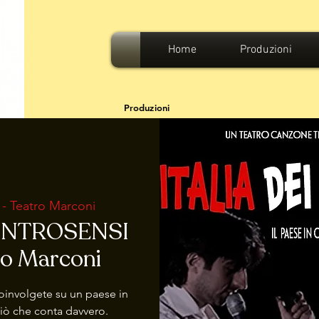
Home
Produzioni
Produzioni
 Teatro Marconi
CONTROSENSI
ro Marconi
involgete su un paese in
ciò che conta davvero.