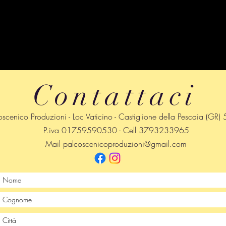
Contattaci
oscenico Produzioni - Loc Vaticino - Castiglione della Pescaia (GR
P.iva 01759590530 - Cell 3793233965
Mail
palcoscenicoproduzioni@gmail.com