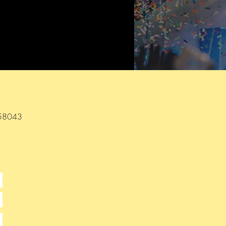
) 58043