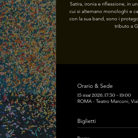
Satira, ironia e riflessione, in
cui si alternano monologhi e c
con la sua band, sono i protago
tributo a G
Orario & Sede
15 mar 2026, 17:30 – 19:00
ROMA - Teatro Marconi, Via
Biglietti
Prezzo