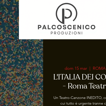
dom 15 mar
  |  
ROMA -
L'ITALIA DEI 
- Roma Teat
Un Teatro-Canzone INEDITO, co
cui tutto è urgente tranne 