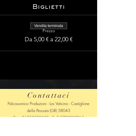
Biglietti
Vendita terminata
Prezzo
Da 5,00 € a 22,00 €
Contattaci
Palcoscenico Produzioni - Loc Vaticino - Castiglione
della Pescaia (GR) 58043
P.iva
01759590530
- Cell
3793233965
Mail
palcoscenicoproduzioni@gmail.com