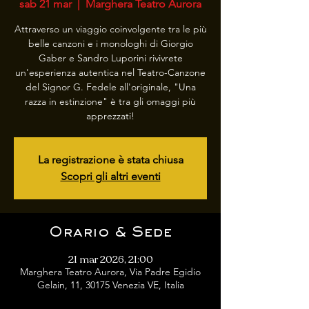
sab 21 mar
  |  
Marghera Teatro Aurora
Attraverso un viaggio coinvolgente tra le più
belle canzoni e i monologhi di Giorgio
Gaber e Sandro Luporini rivivrete
un'esperienza autentica nel Teatro-Canzone
del Signor G. Fedele all'originale, "Una
razza in estinzione" è tra gli omaggi più
apprezzati!
La registrazione è stata chiusa
Scopri gli altri eventi
Orario & Sede
21 mar 2026, 21:00
Marghera Teatro Aurora, Via Padre Egidio
Gelain, 11, 30175 Venezia VE, Italia